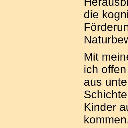
Herausbi
die kogn
Förderu
Naturbew
Mit mei
ich offe
aus unte
Schichte
Kinder a
kommen