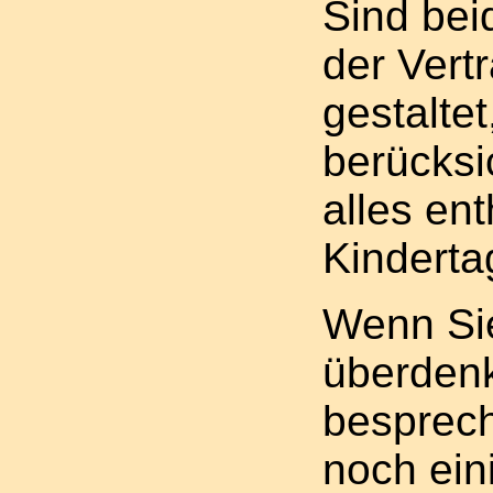
Sind bei
der Vert
gestalte
berücksi
alles ent
Kinderta
Wenn Sie
überdenk
besprech
noch ein