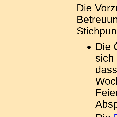
Die Vor
Betreuun
Stichpun
Die 
sich
dass
Woc
Feie
Absp