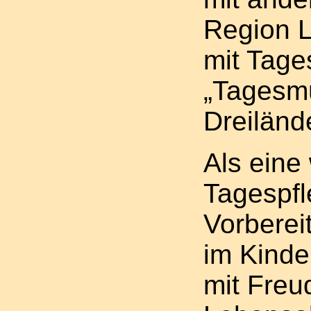
Region L
mit Tage
„Tagesmü
Dreiländ
Als eine
Tagespfl
Vorberei
im Kinde
mit Fre