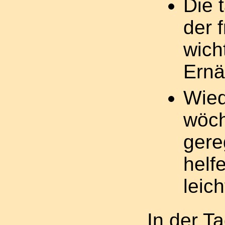
Die 
der 
wich
Ernä
Wied
wöch
gere
helf
leich
In der T