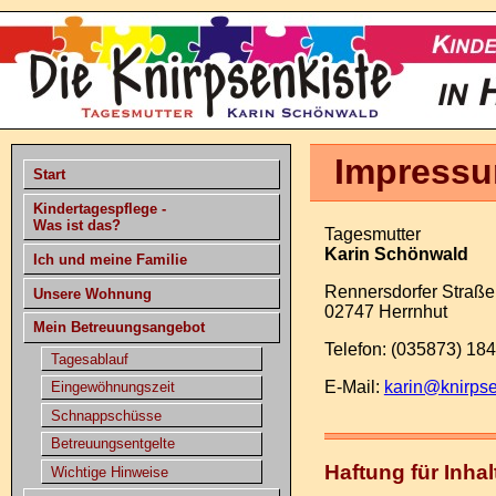
Impress
Start
Kindertagespflege -
Was ist das?
Tagesmutter
Karin Schönwald
Ich und meine Familie
Rennersdorfer Straße
Unsere Wohnung
02747 Herrnhut
Mein Betreuungsangebot
Telefon: (035873) 18
Tagesablauf
E-Mail:
karin@knirpse
Eingewöhnungszeit
Schnappschüsse
Betreuungsentgelte
Haftung für Inhal
Wichtige Hinweise