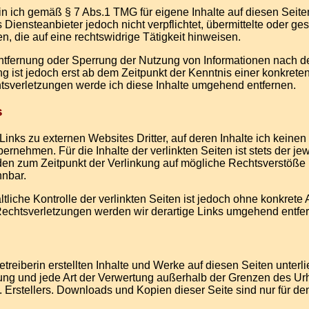
in ich gemäß § 7 Abs.1 TMG für eigene Inhalte auf diesen Seit
s Diensteanbieter jedoch nicht verpflichtet, übermittelte oder 
, die auf eine rechtswidrige Tätigkeit hinweisen.
Entfernung oder Sperrung der Nutzung von Informationen nach d
g ist jedoch erst ab dem Zeitpunkt der Kenntnis einer konkre
sverletzungen werde ich diese Inhalte umgehend entfernen.
s
Links zu externen Websites Dritter, auf deren Inhalte ich keinen
nehmen. Für die Inhalte der verlinkten Seiten ist stets der jew
den zum Zeitpunkt der Verlinkung auf mögliche Rechtsverstöße 
nnbar.
tliche Kontrolle der verlinkten Seiten ist jedoch ohne konkrete
chtsverletzungen werden wir derartige Links umgehend entfe
etreiberin erstellten Inhalte und Werke auf diesen Seiten unter
ung und jede Art der Verwertung außerhalb der Grenzen des Ur
. Erstellers. Downloads und Kopien dieser Seite sind nur für de