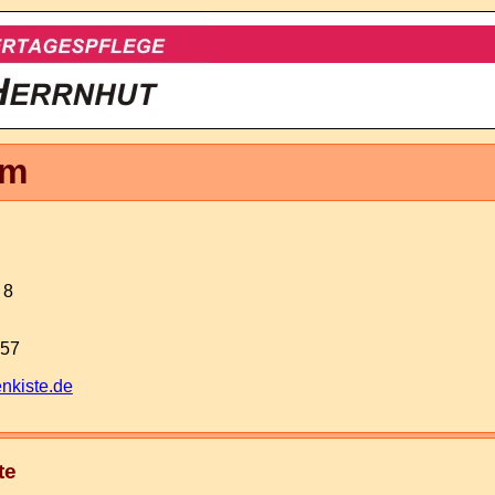
um
 8
457
nkiste.de
te